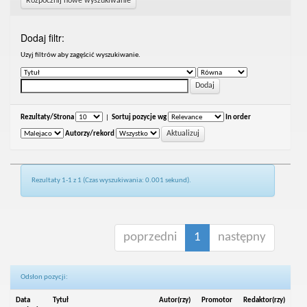
Rozpocznij nowe wyszukiwanie
Dodaj filtr:
Uzyj filtrów aby zagęścić wyszukiwanie.
Rezultaty/Strona
|
Sortuj pozycje wg
In order
Autorzy/rekord
Rezultaty 1-1 z 1 (Czas wyszukiwania: 0.001 sekund).
poprzedni
1
następny
Odsłon pozycji:
Data
Tytuł
Autor(rzy)
Promotor
Redaktor(rzy)