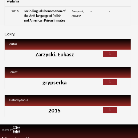
wydania
2015
Socio-lingual Phenomenon of
Zarzycki,
-
-
the Anti-language of Polish
Łukasz
and American Prison Inmates
Odkryj
Autor
1
Zarzycki, Łukasz
Temat
1
grypserka
Data wydania
1
2015
Theme by