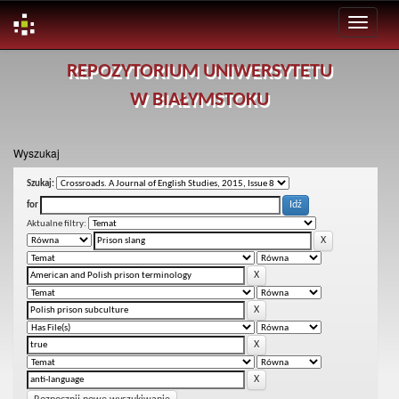
Skip
REPOZYTORIUM UNIWERSYTETU
navigation
W BIAŁYMSTOKU
Wyszukaj
Szukaj:
for
Aktualne filtry: