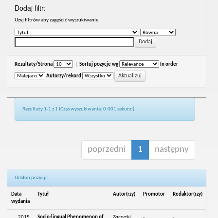
Dodaj filtr:
Uzyj filtrów aby zagęścić wyszukiwanie.
Rezultaty/Strona
|
Sortuj pozycje wg
In order
Autorzy/rekord
Rezultaty 1-1 z 1 (Czas wyszukiwania: 0.001 sekund).
poprzedni
1
następny
Odsłon pozycji:
Data
Tytuł
Autor(rzy)
Promotor
Redaktor(rzy)
wydania
2015
Socio-lingual Phenomenon of
Zarzycki,
-
-