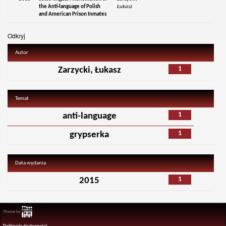
the Anti-language of Polish
Łukasz
and American Prison Inmates
Odkryj
Autor
1
Zarzycki, Łukasz
Temat
1
anti-language
1
grypserka
Data wydania
1
2015
Theme by