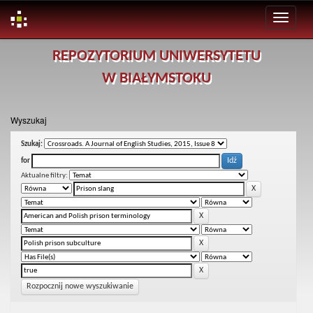
Skip
REPOZYTORIUM UNIWERSYTETU
navigation
W BIAŁYMSTOKU
Wyszukaj
Szukaj:
for
Aktualne filtry:
Rozpocznij nowe wyszukiwanie