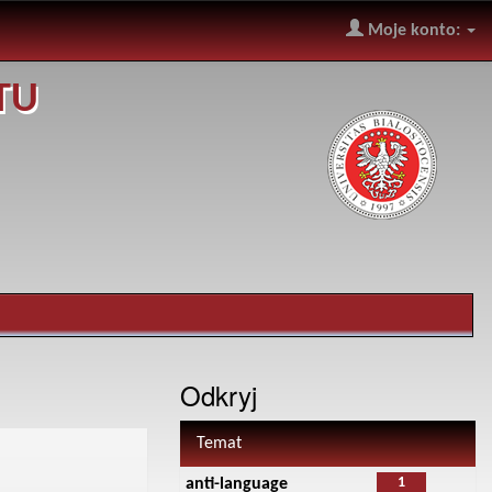
Moje konto:
TU
Odkryj
Temat
1
anti-language