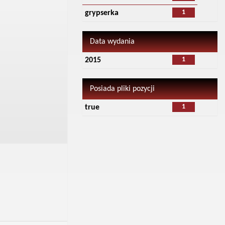
1
grypserka
Data wydania
1
2015
Posiada pliki pozycji
1
true