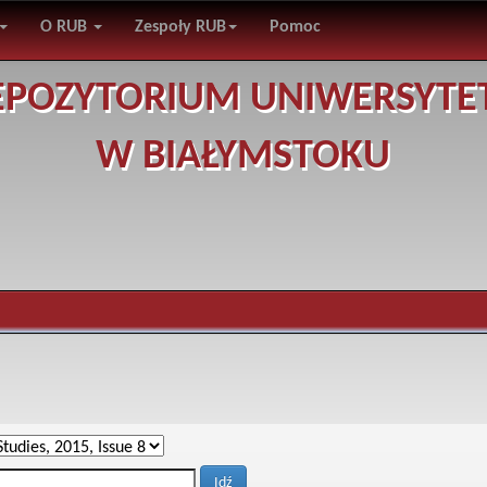
O RUB
Zespoły RUB
Pomoc
EPOZYTORIUM UNIWERSYTE
W BIAŁYMSTOKU