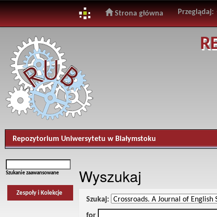
Przeglądaj:
Strona główna
Skip
R
navigation
Repozytorium Uniwersytetu w Białymstoku
Wyszukaj
Szukanie zaawansowane
Zespoły i Kolekcje
Szukaj:
for