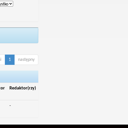
i
1
następny
tor
Redaktor(rzy)
-