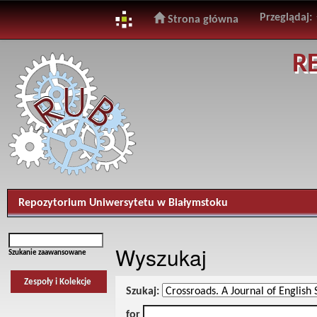
Przeglądaj:
Strona główna
Skip
R
navigation
Repozytorium Uniwersytetu w Białymstoku
Wyszukaj
Szukanie zaawansowane
Zespoły i Kolekcje
Szukaj:
for