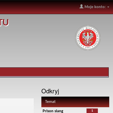
Moje konto:
TU
Odkryj
Temat
1
Prison slang