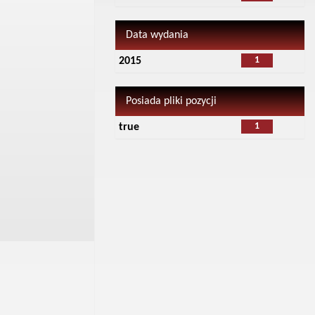
Data wydania
1
2015
Posiada pliki pozycji
1
true