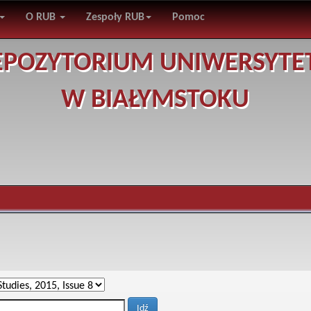
O RUB
Zespoły RUB
Pomoc
EPOZYTORIUM UNIWERSYTE
W BIAŁYMSTOKU