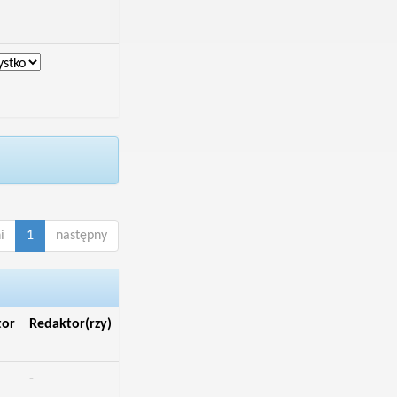
i
1
następny
tor
Redaktor(rzy)
-