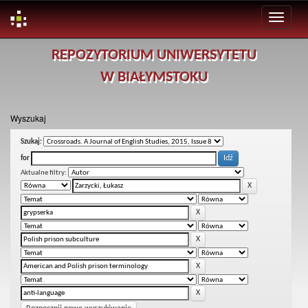
Skip
REPOZYTORIUM UNIWERSYTETU
navigation
W BIAŁYMSTOKU
Wyszukaj
Szukaj:
for
Aktualne filtry: