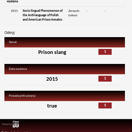
wydania
2015
Socio-lingual Phenomenon of
Zarzycki,
-
-
the Anti-language of Polish
Łukasz
and American Prison Inmates
Odkryj
Temat
1
Prison slang
Data wydania
1
2015
Posiada pliki pozycji
1
true
Theme by