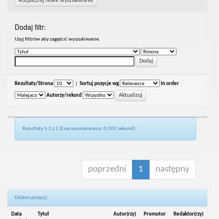
Rozpocznij nowe wyszukiwanie
Dodaj filtr:
Uzyj filtrów aby zagęścić wyszukiwanie.
Rezultaty/Strona
|
Sortuj pozycje wg
In order
Autorzy/rekord
Rezultaty 1-1 z 1 (Czas wyszukiwania: 0.001 sekund).
poprzedni
1
następny
Odsłon pozycji:
Data
Tytuł
Autor(rzy)
Promotor
Redaktor(rzy)