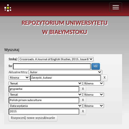
Skip
REPOZYTORIUM UNIWERSYTETU
navigation
W BIAŁYMSTOKU
Wyszukaj
Szukaj:
for
Aktualne filtry:
Rozpocznij nowe wyszukiwanie