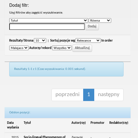
Dodaj filtr:
Uzyj filtrów aby zagęścić wyszukiwanie.
Rezultaty/Strona
|
Sortuj pozycje wg
In order
Autorzy/rekord
Rezultaty 1-1 z 1 (Czas wyszukiwania: 0.001 sekund).
poprzedni
1
następny
Odsłon pozycji:
Data
Tytuł
Autor(rzy)
Promotor
Redaktor(rzy)
wydania
2015
Socio-lingual Phenomenon of
Zarzycki,
-
-