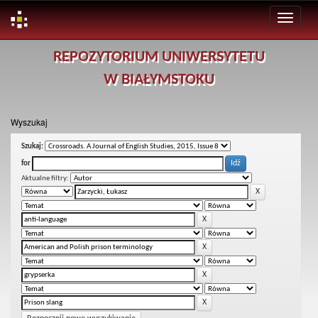
Skip
REPOZYTORIUM UNIWERSYTETU
navigation
W BIAŁYMSTOKU
Wyszukaj
Szukaj:
for
Aktualne filtry: