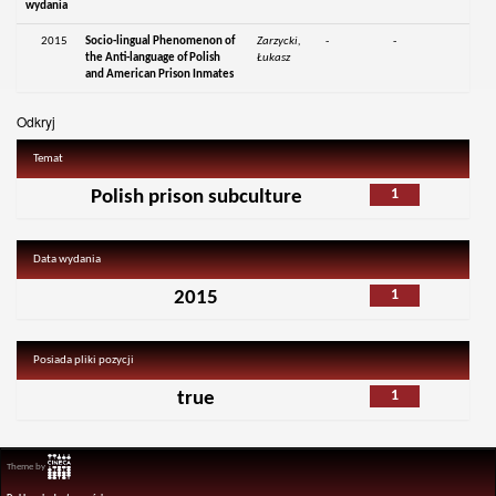
wydania
2015
Socio-lingual Phenomenon of
Zarzycki,
-
-
the Anti-language of Polish
Łukasz
and American Prison Inmates
Odkryj
Temat
1
Polish prison subculture
Data wydania
1
2015
Posiada pliki pozycji
1
true
Theme by