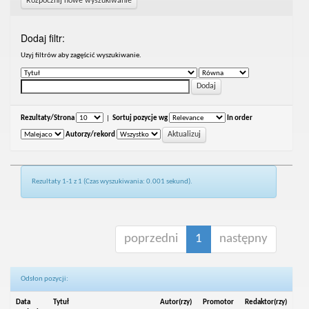
Rozpocznij nowe wyszukiwanie
Dodaj filtr:
Uzyj filtrów aby zagęścić wyszukiwanie.
Rezultaty/Strona
|
Sortuj pozycje wg
In order
Autorzy/rekord
Rezultaty 1-1 z 1 (Czas wyszukiwania: 0.001 sekund).
poprzedni
1
następny
Odsłon pozycji:
Data
Tytuł
Autor(rzy)
Promotor
Redaktor(rzy)