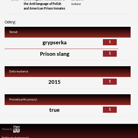
the Anti-language of Polish
Łukasz
and American Prison Inmates
Odkryj
Temat
1
grypserka
1
Prison slang
Data wydania
1
2015
Posiada pliki pozycji
1
true
Theme by