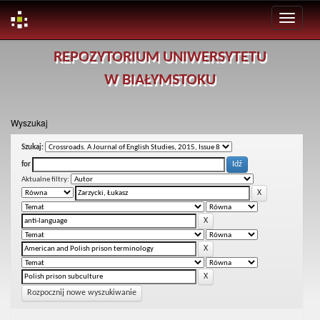
Skip
REPOZYTORIUM UNIWERSYTETU
navigation
W BIAŁYMSTOKU
Wyszukaj
Szukaj:
for
Aktualne filtry:
Rozpocznij nowe wyszukiwanie