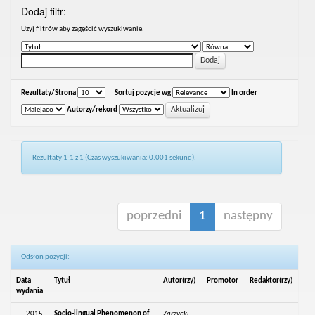
Dodaj filtr:
Uzyj filtrów aby zagęścić wyszukiwanie.
Rezultaty/Strona
|
Sortuj pozycje wg
In order
Autorzy/rekord
Rezultaty 1-1 z 1 (Czas wyszukiwania: 0.001 sekund).
poprzedni
1
następny
Odsłon pozycji:
Data
Tytuł
Autor(rzy)
Promotor
Redaktor(rzy)
wydania
2015
Socio-lingual Phenomenon of
Zarzycki,
-
-