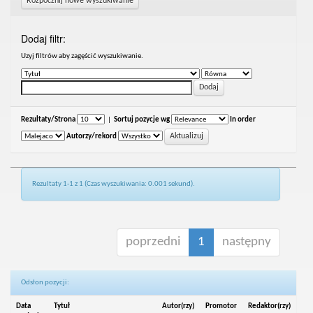
Rozpocznij nowe wyszukiwanie
Dodaj filtr:
Uzyj filtrów aby zagęścić wyszukiwanie.
Rezultaty/Strona
|
Sortuj pozycje wg
In order
Autorzy/rekord
Rezultaty 1-1 z 1 (Czas wyszukiwania: 0.001 sekund).
poprzedni
1
następny
Odsłon pozycji:
Data
Tytuł
Autor(rzy)
Promotor
Redaktor(rzy)