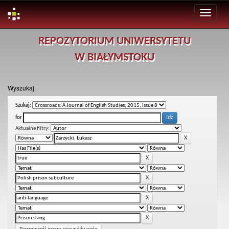
Skip
REPOZYTORIUM UNIWERSYTETU
navigation
W BIAŁYMSTOKU
Wyszukaj
Szukaj:
for
Aktualne filtry: