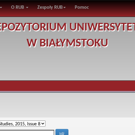
O RUB
Zespoły RUB
Pomoc
EPOZYTORIUM UNIWERSYTE
W BIAŁYMSTOKU