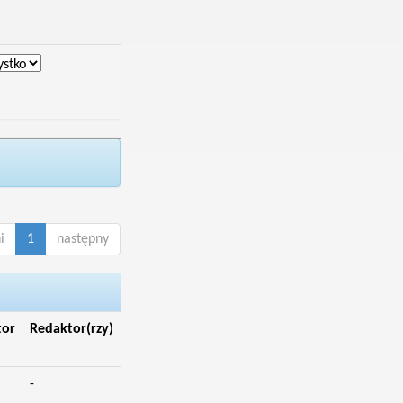
i
1
następny
tor
Redaktor(rzy)
-