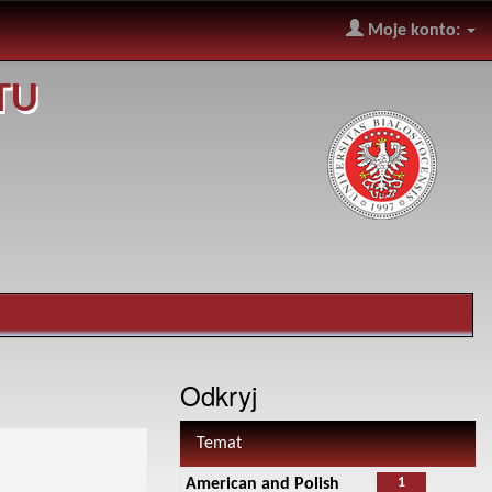
Moje konto:
TU
Odkryj
Temat
1
American and Polish