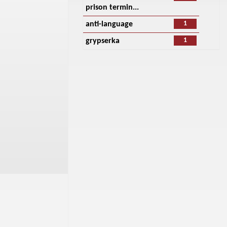
prison termin...
1
anti-language
1
grypserka