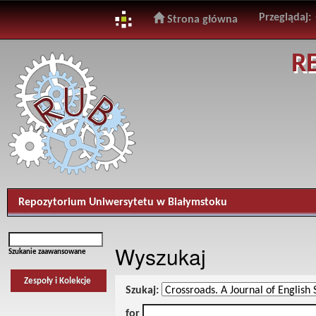
Przeglądaj:
Strona główna
Skip
R
navigation
Repozytorium Uniwersytetu w Białymstoku
Wyszukaj
Szukanie zaawansowane
Zespoły i Kolekcje
Szukaj:
for