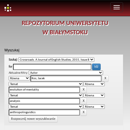
Skip
REPOZYTORIUM UNIWERSYTETU
navigation
W BIAŁYMSTOKU
Wyszukaj
Szukaj:
for
Aktualne filtry:
Rozpocznij nowe wyszukiwanie