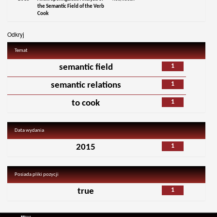
the Semantic Field of the Verb
Cook
Odkryj
Temat
1
semantic field
1
semantic relations
1
to cook
Data wydania
1
2015
Posiada pliki pozycji
1
true