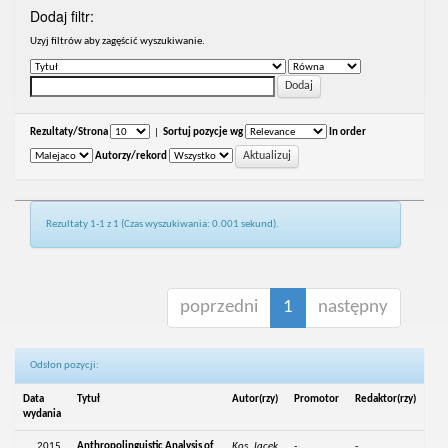
Dodaj filtr:
Uzyj filtrów aby zagęścić wyszukiwanie.
Rezultaty/Strona
|
Sortuj pozycje wg
In order
Autorzy/rekord
Rezultaty 1-1 z 1 (Czas wyszukiwania: 0.001 sekund).
poprzedni
1
następny
Odsłon pozycji:
Data
Tytuł
Autor(rzy)
Promotor
Redaktor(rzy)
wydania
2015
Anthropolinguistic Analysis of
Kos, Jacek
-
-