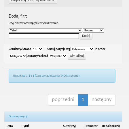
Rozpocznij nowe wyszukiwanie
Dodaj filtr:
Uzyj filtrów aby zagęścić wyszukiwanie.
Rezultaty/Strona
|
Sortuj pozycje wg
In order
Autorzy/rekord
Rezultaty 1-1 z 1 (Czas wyszukiwania: 0.001 sekund).
poprzedni
1
następny
Odsłon pozycji:
Data
Tytuł
Autor(rzy)
Promotor
Redaktor(rzy)