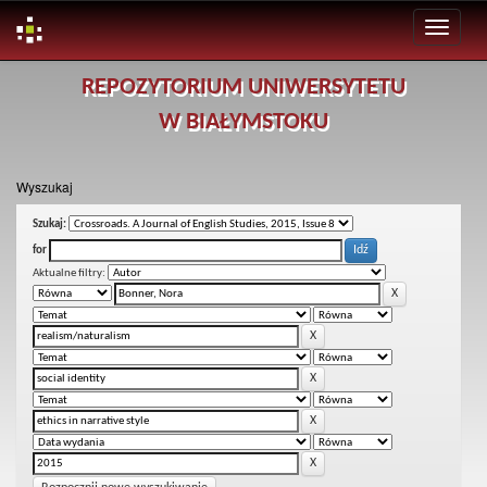
Skip
REPOZYTORIUM UNIWERSYTETU
navigation
W BIAŁYMSTOKU
Wyszukaj
Szukaj:
for
Aktualne filtry: