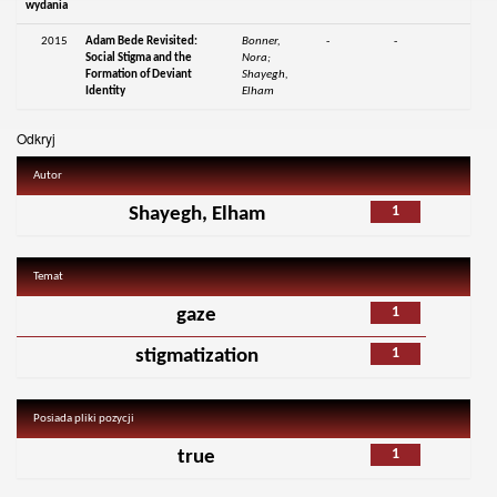
wydania
2015
Adam Bede Revisited:
Bonner,
-
-
Social Stigma and the
Nora;
Formation of Deviant
Shayegh,
Identity
Elham
Odkryj
Autor
1
Shayegh, Elham
Temat
1
gaze
1
stigmatization
Posiada pliki pozycji
1
true