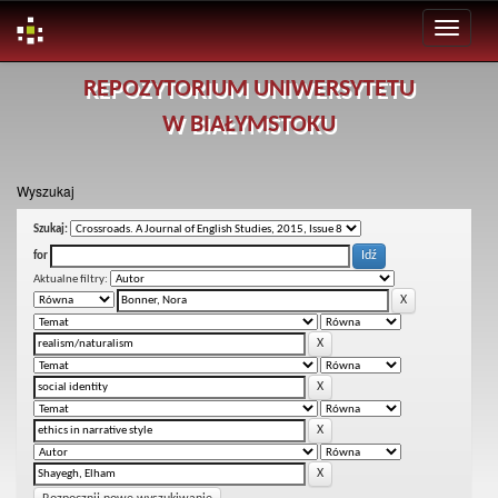
Skip
REPOZYTORIUM UNIWERSYTETU
navigation
W BIAŁYMSTOKU
Wyszukaj
Szukaj:
for
Aktualne filtry: