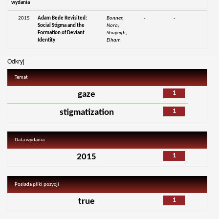
wydania
2015
Adam Bede Revisited:
Bonner,
-
-
Social Stigma and the
Nora;
Formation of Deviant
Shayegh,
Identity
Elham
Odkryj
Temat
1
gaze
1
stigmatization
Data wydania
1
2015
Posiada pliki pozycji
1
true