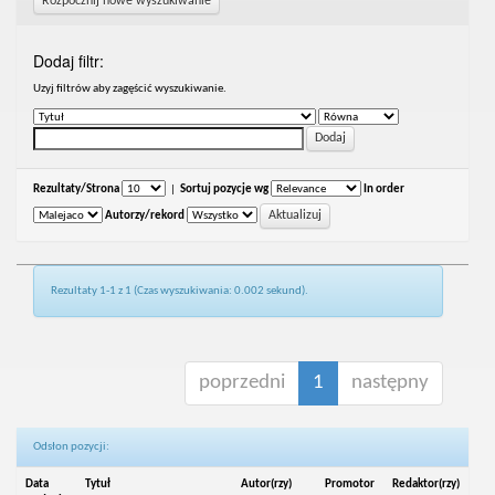
Rozpocznij nowe wyszukiwanie
Dodaj filtr:
Uzyj filtrów aby zagęścić wyszukiwanie.
Rezultaty/Strona
|
Sortuj pozycje wg
In order
Autorzy/rekord
Rezultaty 1-1 z 1 (Czas wyszukiwania: 0.002 sekund).
poprzedni
1
następny
Odsłon pozycji:
Data
Tytuł
Autor(rzy)
Promotor
Redaktor(rzy)