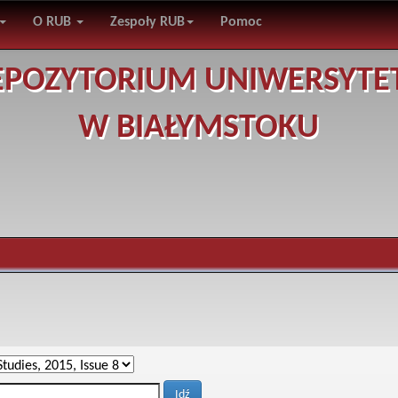
O RUB
Zespoły RUB
Pomoc
EPOZYTORIUM UNIWERSYTE
W BIAŁYMSTOKU