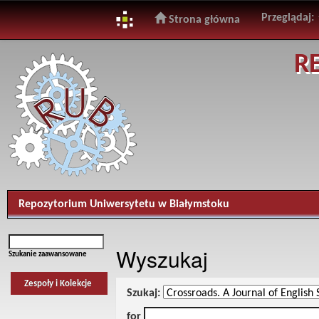
Przeglądaj:
Strona główna
Skip
R
navigation
Repozytorium Uniwersytetu w Białymstoku
Wyszukaj
Szukanie zaawansowane
Zespoły i Kolekcje
Szukaj:
for