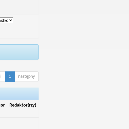
i
1
następny
tor
Redaktor(rzy)
-