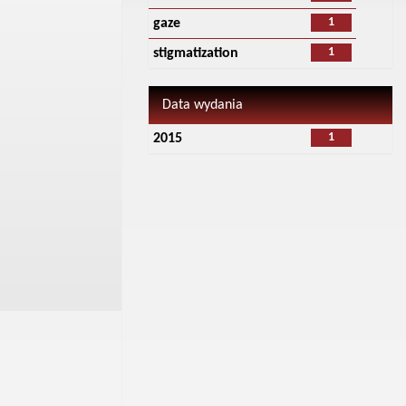
1
gaze
1
stigmatization
Data wydania
1
2015