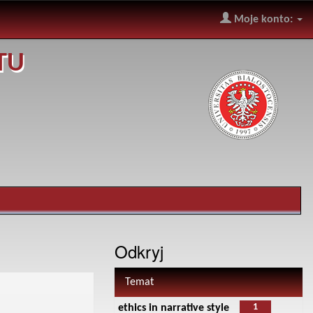
Moje konto:
TU
Odkryj
Temat
1
ethics in narrative style