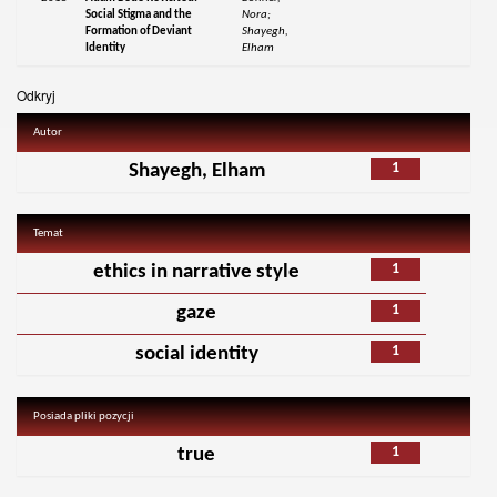
Social Stigma and the
Nora;
Formation of Deviant
Shayegh,
Identity
Elham
Odkryj
Autor
1
Shayegh, Elham
Temat
1
ethics in narrative style
1
gaze
1
social identity
Posiada pliki pozycji
1
true