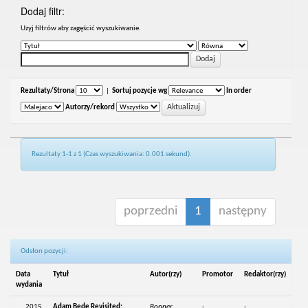
Dodaj filtr:
Uzyj filtrów aby zagęścić wyszukiwanie.
Rezultaty/Strona
|
Sortuj pozycje wg
In order
Autorzy/rekord
Rezultaty 1-1 z 1 (Czas wyszukiwania: 0.001 sekund).
poprzedni
1
następny
Odsłon pozycji:
Data
Tytuł
Autor(rzy)
Promotor
Redaktor(rzy)
wydania
2015
Adam Bede Revisited:
Bonner,
-
-