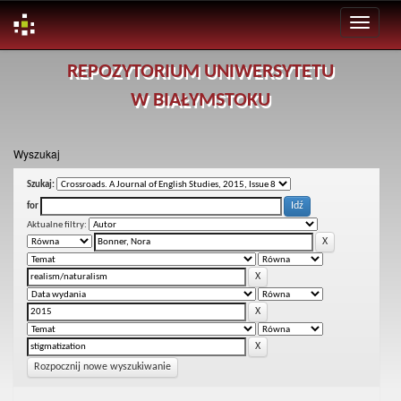
Skip
REPOZYTORIUM UNIWERSYTETU
navigation
W BIAŁYMSTOKU
Wyszukaj
Szukaj:
for
Aktualne filtry:
Rozpocznij nowe wyszukiwanie