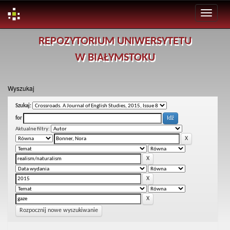
Skip
REPOZYTORIUM UNIWERSYTETU
navigation
W BIAŁYMSTOKU
Wyszukaj
Szukaj:
for
Aktualne filtry:
Rozpocznij nowe wyszukiwanie