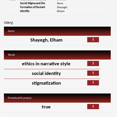
Social Stigma and the
Nora;
Formation of Deviant
Shayegh,
Identity
Elham
Odkryj
Autor
1
Shayegh, Elham
Temat
1
ethics in narrative style
1
social identity
1
stigmatization
Posiada pliki pozycji
1
true