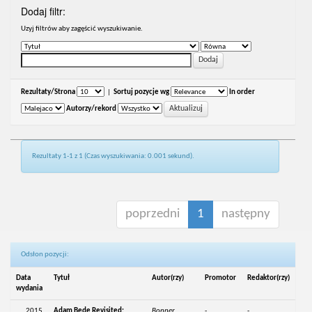
Dodaj filtr:
Uzyj filtrów aby zagęścić wyszukiwanie.
Rezultaty/Strona
|
Sortuj pozycje wg
In order
Autorzy/rekord
Rezultaty 1-1 z 1 (Czas wyszukiwania: 0.001 sekund).
poprzedni
1
następny
Odsłon pozycji:
Data
Tytuł
Autor(rzy)
Promotor
Redaktor(rzy)
wydania
2015
Adam Bede Revisited:
Bonner,
-
-