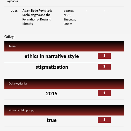
wydania
2015
Adam Bede Revisited:
Bonner,
-
-
Social Stigma and the
Nora;
Formation of Deviant
Shayegh,
Identity
Elham
Odkryj
Temat
1
ethics in narrative style
1
stigmatization
Data wydania
1
2015
Posiada pliki pozycji
1
true