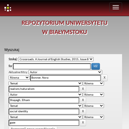
Skip
REPOZYTORIUM UNIWERSYTETU
navigation
W BIAŁYMSTOKU
Wyszukaj
Szukaj:
for
Aktualne filtry: