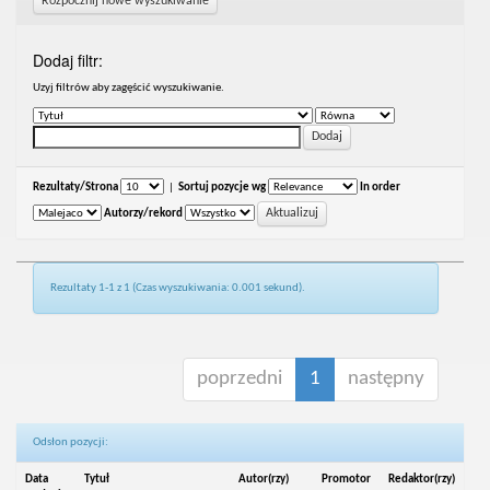
Rozpocznij nowe wyszukiwanie
Dodaj filtr:
Uzyj filtrów aby zagęścić wyszukiwanie.
Rezultaty/Strona
|
Sortuj pozycje wg
In order
Autorzy/rekord
Rezultaty 1-1 z 1 (Czas wyszukiwania: 0.001 sekund).
poprzedni
1
następny
Odsłon pozycji:
Data
Tytuł
Autor(rzy)
Promotor
Redaktor(rzy)