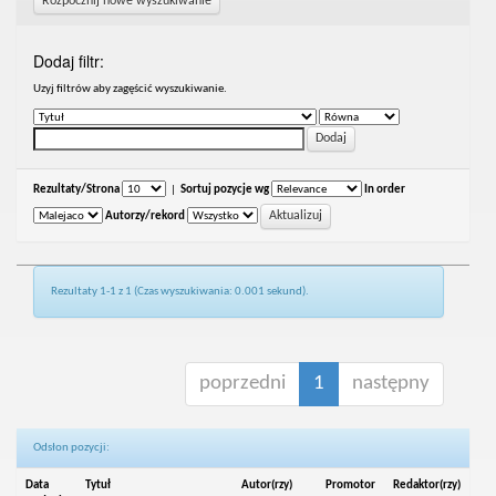
Rozpocznij nowe wyszukiwanie
Dodaj filtr:
Uzyj filtrów aby zagęścić wyszukiwanie.
Rezultaty/Strona
|
Sortuj pozycje wg
In order
Autorzy/rekord
Rezultaty 1-1 z 1 (Czas wyszukiwania: 0.001 sekund).
poprzedni
1
następny
Odsłon pozycji:
Data
Tytuł
Autor(rzy)
Promotor
Redaktor(rzy)