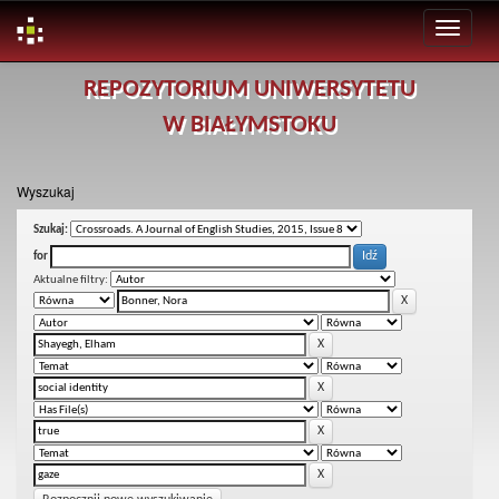
Skip
REPOZYTORIUM UNIWERSYTETU
navigation
W BIAŁYMSTOKU
Wyszukaj
Szukaj:
for
Aktualne filtry: