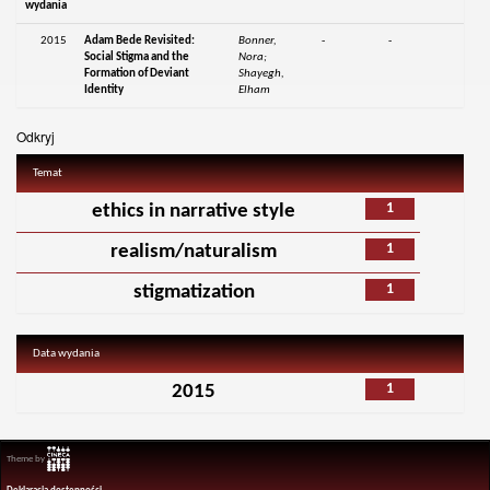
wydania
2015
Adam Bede Revisited:
Bonner,
-
-
Social Stigma and the
Nora;
Formation of Deviant
Shayegh,
Identity
Elham
Odkryj
Temat
1
ethics in narrative style
1
realism/naturalism
1
stigmatization
Data wydania
1
2015
Theme by