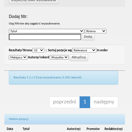
Rozpocznij nowe wyszukiwanie
Dodaj filtr:
Uzyj filtrów aby zagęścić wyszukiwanie.
Rezultaty/Strona
|
Sortuj pozycje wg
In order
Autorzy/rekord
Rezultaty 1-1 z 1 (Czas wyszukiwania: 0.002 sekund).
poprzedni
1
następny
Odsłon pozycji:
Data
Tytuł
Autor(rzy)
Promotor
Redaktor(rzy)