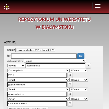
Skip
REPOZYTORIUM UNIWERSYTETU
navigation
W BIAŁYMSTOKU
Wyszukaj
Szukaj:
for
Aktualne filtry: