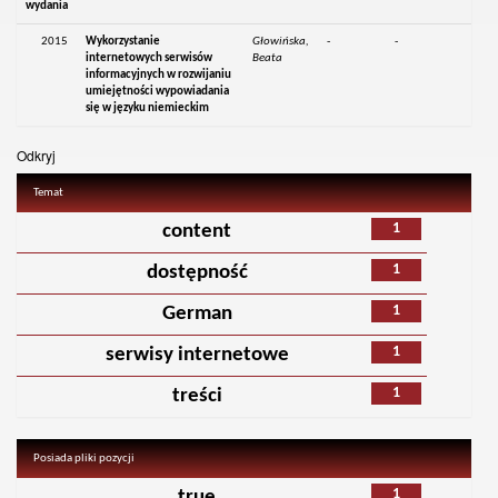
wydania
2015
Wykorzystanie
Głowińska,
-
-
internetowych serwisów
Beata
informacyjnych w rozwijaniu
umiejętności wypowiadania
się w języku niemieckim
Odkryj
Temat
1
content
1
dostępność
1
German
1
serwisy internetowe
1
treści
Posiada pliki pozycji
1
true