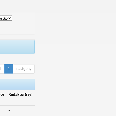
i
1
następny
tor
Redaktor(rzy)
-