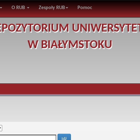
O RUB
Zespoły RUB
Pomoc
EPOZYTORIUM UNIWERSYTE
W BIAŁYMSTOKU