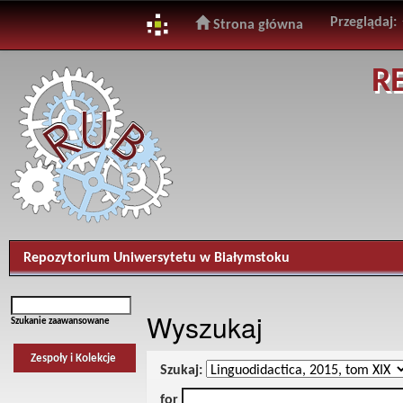
Przeglądaj:
Strona główna
Skip
R
navigation
Repozytorium Uniwersytetu w Białymstoku
Wyszukaj
Szukanie zaawansowane
Zespoły i Kolekcje
Szukaj:
for