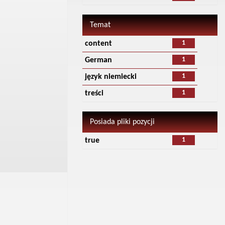
Temat
1
content
1
German
1
język niemiecki
1
treści
Posiada pliki pozycji
1
true