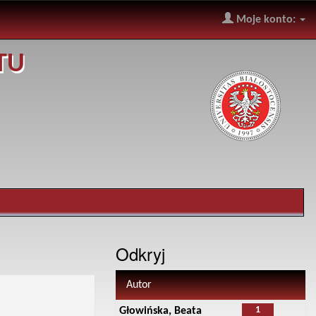
Moje konto:
TU
Odkryj
Autor
1
Głowińska, Beata