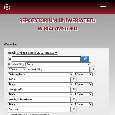
Skip
REPOZYTORIUM UNIWERSYTETU
navigation
W BIAŁYMSTOKU
Wyszukaj
Szukaj:
for
Aktualne filtry: