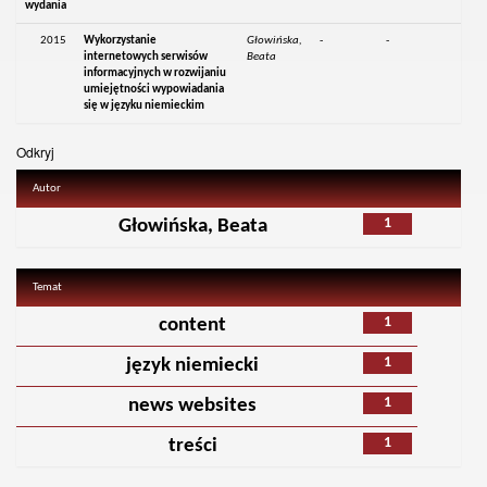
wydania
2015
Wykorzystanie
Głowińska,
-
-
internetowych serwisów
Beata
informacyjnych w rozwijaniu
umiejętności wypowiadania
się w języku niemieckim
Odkryj
Autor
1
Głowińska, Beata
Temat
1
content
1
język niemiecki
1
news websites
1
treści