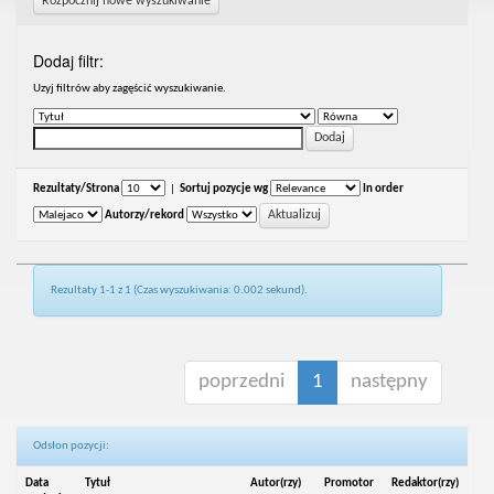
Rozpocznij nowe wyszukiwanie
Dodaj filtr:
Uzyj filtrów aby zagęścić wyszukiwanie.
Rezultaty/Strona
|
Sortuj pozycje wg
In order
Autorzy/rekord
Rezultaty 1-1 z 1 (Czas wyszukiwania: 0.002 sekund).
poprzedni
1
następny
Odsłon pozycji:
Data
Tytuł
Autor(rzy)
Promotor
Redaktor(rzy)