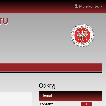
Moje konto:
TU
Odkryj
Temat
1
content