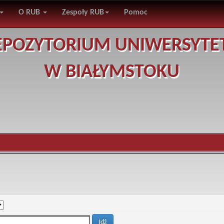
O RUB
Zespoły RUB
Pomoc
EPOZYTORIUM UNIWERSYTE
W BIAŁYMSTOKU