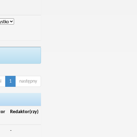
i
1
następny
tor
Redaktor(rzy)
-