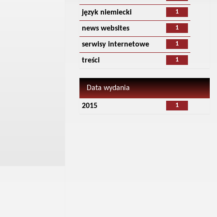
1
język niemiecki
1
news websites
1
serwisy internetowe
1
treści
Data wydania
1
2015