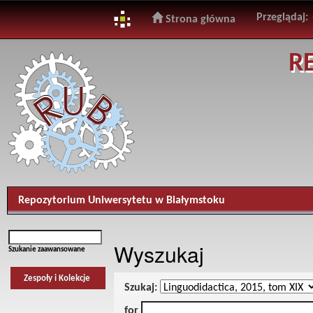
Przeglądaj:
Strona główna
Skip
R
navigation
Repozytorium Uniwersytetu w Białymstoku
Wyszukaj
Szukanie zaawansowane
Zespoły i Kolekcje
Szukaj:
for