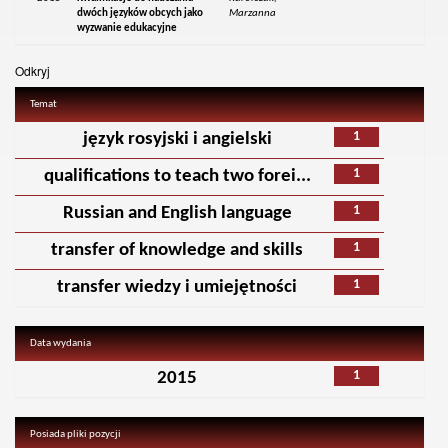
dwóch języków obcych jako
Marzanna
wyzwanie edukacyjne
Odkryj
Temat
1
język rosyjski i angielski
1
qualifications to teach two forei...
1
Russian and English language
1
transfer of knowledge and skills
1
transfer wiedzy i umiejętności
Data wydania
1
2015
Posiada pliki pozycji