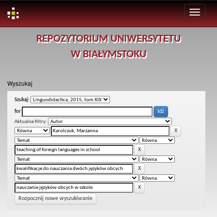
Skip
REPOZYTORIUM UNIWERSYTETU
navigation
W BIAŁYMSTOKU
Wyszukaj
Szukaj:
for
Aktualne filtry:
Rozpocznij nowe wyszukiwanie