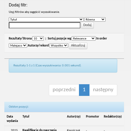
Dodaj filtr:
Uzyj filtrów aby zagęścić wyszukiwanie.
Rezultaty/Strona
|
Sortuj pozycje wg
In order
Autorzy/rekord
Rezultaty 1-1 z 1 (Czas wyszukiwania: 0.001 sekund).
poprzedni
1
następny
Odsłon pozycji:
Data
Tytuł
Autor(rzy)
Promotor
Redaktor(rzy)
wydania
2015
Kwalifikacje do nauczania
Karolczuk,
-
-