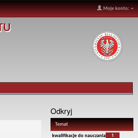
Moje konto:
TU
Odkryj
Temat
1
kwalifikacje do nauczania