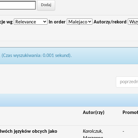
cje wg
In order
Autorzy/rekord
1 (Czas wyszukiwania: 0.001 sekund).
poprzedn
Autor(rzy)
Promo
 dwóch języków obcych jako
Karolczuk,
-