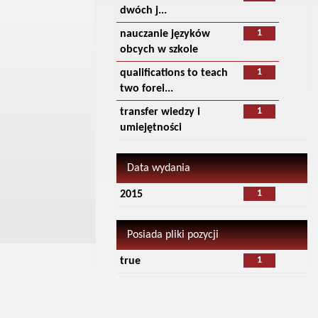
dwóch j...
1
nauczanie języków
obcych w szkole
1
qualifications to teach
two forei...
1
transfer wiedzy i
umiejętności
Data wydania
1
2015
Posiada pliki pozycji
1
true