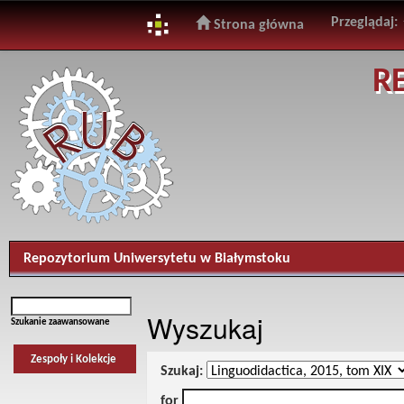
Przeglądaj:
Strona główna
Skip
R
navigation
Repozytorium Uniwersytetu w Białymstoku
Wyszukaj
Szukanie zaawansowane
Zespoły i Kolekcje
Szukaj:
for