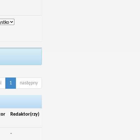
i
1
następny
tor
Redaktor(rzy)
-