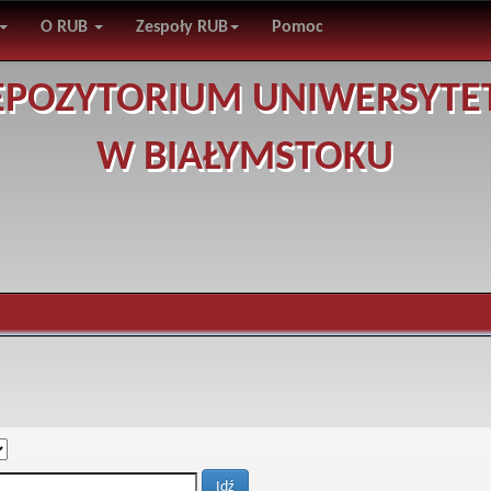
O RUB
Zespoły RUB
Pomoc
EPOZYTORIUM UNIWERSYTE
W BIAŁYMSTOKU