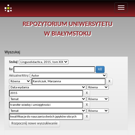
Skip
REPOZYTORIUM UNIWERSYTETU
navigation
W BIAŁYMSTOKU
Wyszukaj
Szukaj:
for
Aktualne filtry:
Rozpocznij nowe wyszukiwanie