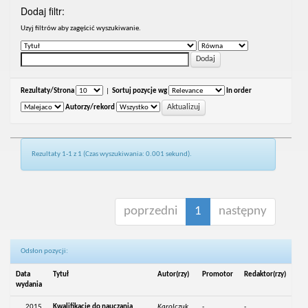
Dodaj filtr:
Uzyj filtrów aby zagęścić wyszukiwanie.
Rezultaty/Strona
|
Sortuj pozycje wg
In order
Autorzy/rekord
Rezultaty 1-1 z 1 (Czas wyszukiwania: 0.001 sekund).
poprzedni
1
następny
Odsłon pozycji:
Data
Tytuł
Autor(rzy)
Promotor
Redaktor(rzy)
wydania
2015
Kwalifikacje do nauczania
Karolczuk,
-
-