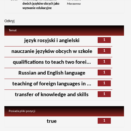
dwóch języków obcych jako
Marzanna
wyzwanie edukacyjne
Odkryj
Temat
1
język rosyjski i angielski
1
nauczanie języków obcych w szkole
1
qualifications to teach two forei...
1
Russian and English language
1
teaching of foreign languages in ...
1
transfer of knowledge and skills
Posiada pliki pozycji
1
true