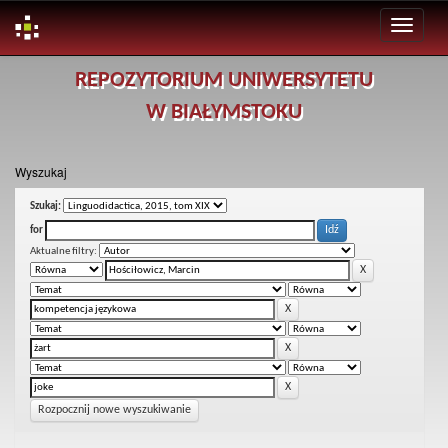
Skip
REPOZYTORIUM UNIWERSYTETU
navigation
W BIAŁYMSTOKU
Wyszukaj
Szukaj:
for
Aktualne filtry:
Rozpocznij nowe wyszukiwanie