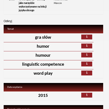
jako narzędzie
Marcin
wykorzystywane na lekcji
języka obcego
Odkryj
Temat
1
gra słów
1
humor
1
humour
1
linguistic competence
1
word play
Data wydania
1
2015