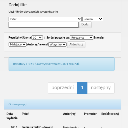
Dodaj filtr:
Uzyj filtrów aby zagęścić wyszukiwanie.
Rezultaty/Strona
|
Sortuj pozycje wg
In order
Autorzy/rekord
Rezultaty 1-1 z 1 (Czas wyszukiwania: 0.001 sekund).
poprzedni
1
następny
Odsłon pozycji:
Data
Tytuł
Autor(rzy)
Promotor
Redaktor(rzy)
wydania
2015
To nie są żarty! – dowcip
Hościłowicz,
-
-