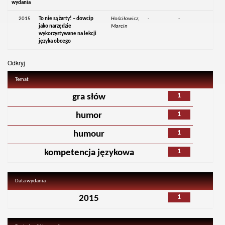
wydania
2015
To nie są żarty! – dowcip
Hościłowicz,
-
-
jako narzędzie
Marcin
wykorzystywane na lekcji
języka obcego
Odkryj
Temat
1
gra słów
1
humor
1
humour
1
kompetencja językowa
Data wydania
1
2015