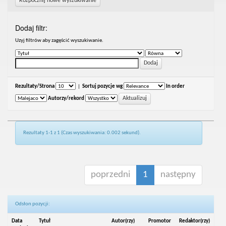
Rozpocznij nowe wyszukiwanie
Dodaj filtr:
Uzyj filtrów aby zagęścić wyszukiwanie.
Rezultaty/Strona
|
Sortuj pozycje wg
In order
Autorzy/rekord
Rezultaty 1-1 z 1 (Czas wyszukiwania: 0.002 sekund).
poprzedni
1
następny
Odsłon pozycji:
Data
Tytuł
Autor(rzy)
Promotor
Redaktor(rzy)