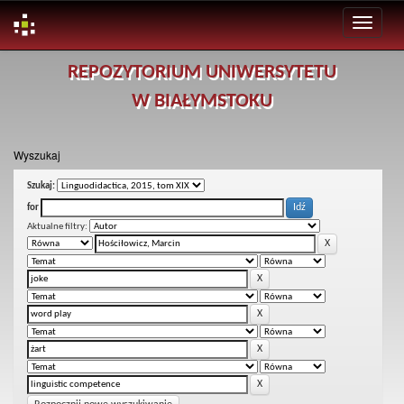
Skip
REPOZYTORIUM UNIWERSYTETU
navigation
W BIAŁYMSTOKU
Wyszukaj
Szukaj:
for
Aktualne filtry: