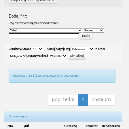
Rozpocznij nowe wyszukiwanie
Dodaj filtr:
Uzyj filtrów aby zagęścić wyszukiwanie.
Rezultaty/Strona
|
Sortuj pozycje wg
In order
Autorzy/rekord
Rezultaty 1-1 z 1 (Czas wyszukiwania: 0.002 sekund).
poprzedni
1
następny
Odsłon pozycji:
Data
Tytuł
Autor(rzy)
Promotor
Redaktor(rzy)