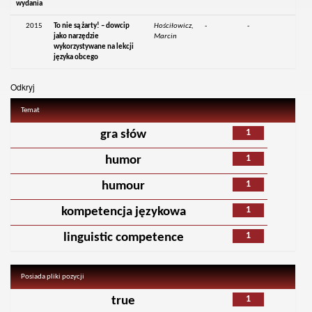
wydania
2015
To nie są żarty! – dowcip
Hościłowicz,
-
-
jako narzędzie
Marcin
wykorzystywane na lekcji
języka obcego
Odkryj
Temat
1
gra słów
1
humor
1
humour
1
kompetencja językowa
1
linguistic competence
Posiada pliki pozycji
1
true