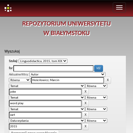
Skip
REPOZYTORIUM UNIWERSYTETU
navigation
W BIAŁYMSTOKU
Wyszukaj
Szukaj:
for
Aktualne filtry: