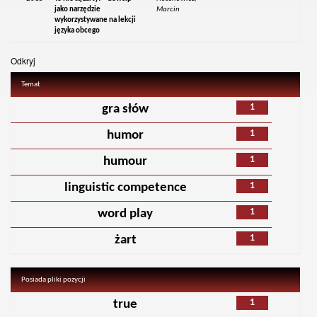
jako narzędzie
Marcin
wykorzystywane na lekcji
języka obcego
Odkryj
Temat
1
gra słów
1
humor
1
humour
1
linguistic competence
1
word play
1
żart
Posiada pliki pozycji
1
true