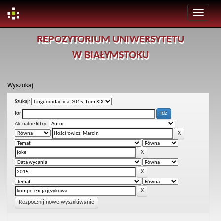
Skip
REPOZYTORIUM UNIWERSYTETU
navigation
W BIAŁYMSTOKU
Wyszukaj
Szukaj:
for
Aktualne filtry:
Rozpocznij nowe wyszukiwanie