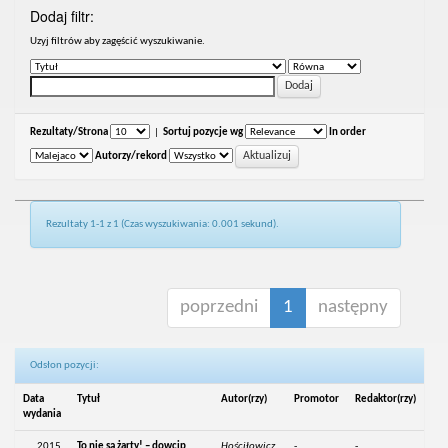
Dodaj filtr:
Uzyj filtrów aby zagęścić wyszukiwanie.
Rezultaty/Strona
|
Sortuj pozycje wg
In order
Autorzy/rekord
Rezultaty 1-1 z 1 (Czas wyszukiwania: 0.001 sekund).
poprzedni
1
następny
Odsłon pozycji:
Data
Tytuł
Autor(rzy)
Promotor
Redaktor(rzy)
wydania
2015
To nie są żarty! – dowcip
Hościłowicz,
-
-