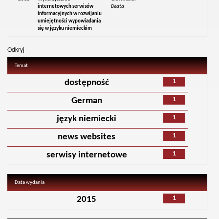
internetowych serwisów
Beata
informacyjnych w rozwijaniu
umiejętności wypowiadania
się w języku niemieckim
Odkryj
Temat
1
dostępność
1
German
1
język niemiecki
1
news websites
1
serwisy internetowe
Data wydania
1
2015