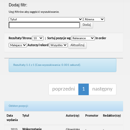
Dodaj filtr:
Uzyj filtrów aby zagęścić wyszukiwanie.
Rezultaty/Strona
|
Sortuj pozycje wg
In order
Autorzy/rekord
Rezultaty 1-1 z 1 (Czas wyszukiwania: 0.001 sekund).
poprzedni
1
następny
Odsłon pozycji:
Data
Tytuł
Autor(rzy)
Promotor
Redaktor(rzy)
wydania
2015
Wykorzystanie
Głowińska,
-
-