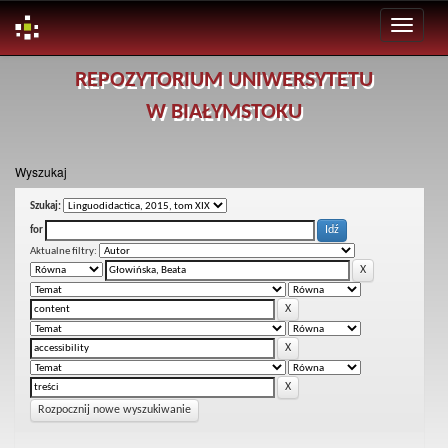
Skip
REPOZYTORIUM UNIWERSYTETU
navigation
W BIAŁYMSTOKU
Wyszukaj
Szukaj:
for
Aktualne filtry:
Rozpocznij nowe wyszukiwanie