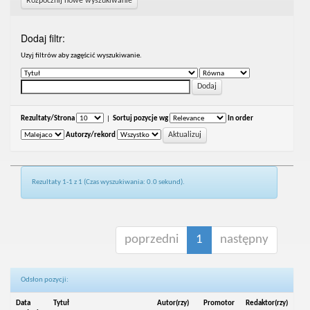
Rozpocznij nowe wyszukiwanie
Dodaj filtr:
Uzyj filtrów aby zagęścić wyszukiwanie.
Rezultaty/Strona
|
Sortuj pozycje wg
In order
Autorzy/rekord
Rezultaty 1-1 z 1 (Czas wyszukiwania: 0.0 sekund).
poprzedni
1
następny
Odsłon pozycji:
Data
Tytuł
Autor(rzy)
Promotor
Redaktor(rzy)