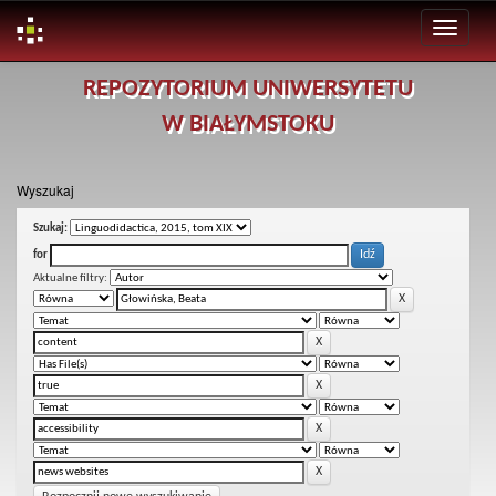
Skip
REPOZYTORIUM UNIWERSYTETU
navigation
W BIAŁYMSTOKU
Wyszukaj
Szukaj:
for
Aktualne filtry: