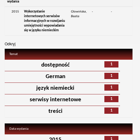
wydania
2015
Wykorzystanie
Głowińska,
-
-
internetowych serwisów
Beata
informacyjnych w rozwijaniu
umiejętności wypowiadania
się w języku niemieckim
Odkryj
Temat
1
dostępność
1
German
1
język niemiecki
1
serwisy internetowe
1
treści
Data wydania
1
2015