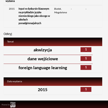
wydania
2015
Input w dyskursie klasowym
Białek,
-
-
na przykładzie języka
Magdalena
niemieckiego jako obcego w
szkołach
ponadgimnazjalnych
Odkryj
Temat
1
akwizycja
1
dane wejściowe
1
foreign language learning
Data wydania
1
2015
Theme by