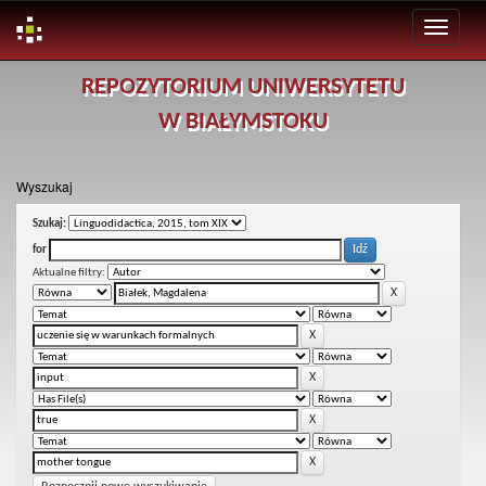
Skip
REPOZYTORIUM UNIWERSYTETU
navigation
W BIAŁYMSTOKU
Wyszukaj
Szukaj:
for
Aktualne filtry: