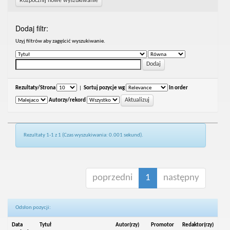
Rozpocznij nowe wyszukiwanie
Dodaj filtr:
Uzyj filtrów aby zagęścić wyszukiwanie.
Rezultaty/Strona
|
Sortuj pozycje wg
In order
Autorzy/rekord
Rezultaty 1-1 z 1 (Czas wyszukiwania: 0.001 sekund).
poprzedni
1
następny
Odsłon pozycji:
Data
Tytuł
Autor(rzy)
Promotor
Redaktor(rzy)