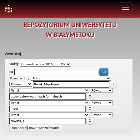
Skip
REPOZYTORIUM UNIWERSYTETU
navigation
W BIAŁYMSTOKU
Wyszukaj
Szukaj:
for
Aktualne filtry:
Rozpocznij nowe wyszukiwanie