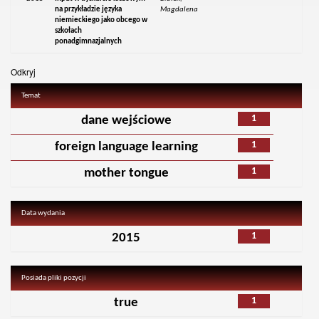
na przykładzie języka
Magdalena
niemieckiego jako obcego w
szkołach
ponadgimnazjalnych
Odkryj
Temat
1
dane wejściowe
1
foreign language learning
1
mother tongue
Data wydania
1
2015
Posiada pliki pozycji
1
true