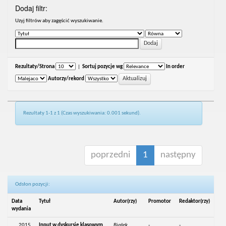
Dodaj filtr:
Uzyj filtrów aby zagęścić wyszukiwanie.
Rezultaty/Strona
|
Sortuj pozycje wg
In order
Autorzy/rekord
Rezultaty 1-1 z 1 (Czas wyszukiwania: 0.001 sekund).
poprzedni
1
następny
Odsłon pozycji:
Data
Tytuł
Autor(rzy)
Promotor
Redaktor(rzy)
wydania
2015
Input w dyskursie klasowym
Białek,
-
-