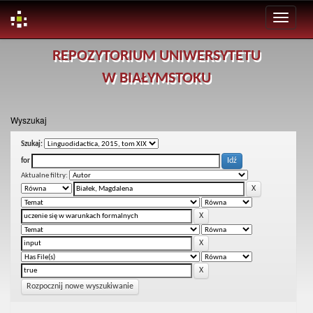
Skip
REPOZYTORIUM UNIWERSYTETU
navigation
W BIAŁYMSTOKU
Wyszukaj
Szukaj:
for
Aktualne filtry:
Rozpocznij nowe wyszukiwanie