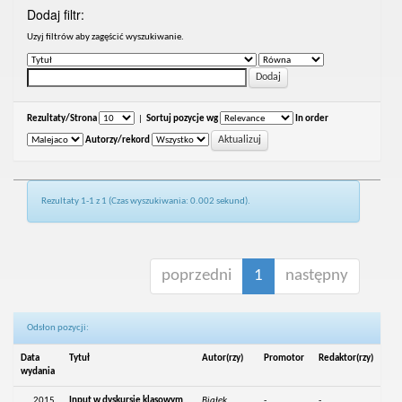
Dodaj filtr:
Uzyj filtrów aby zagęścić wyszukiwanie.
Rezultaty/Strona
|
Sortuj pozycje wg
In order
Autorzy/rekord
Rezultaty 1-1 z 1 (Czas wyszukiwania: 0.002 sekund).
poprzedni
1
następny
Odsłon pozycji:
Data
Tytuł
Autor(rzy)
Promotor
Redaktor(rzy)
wydania
2015
Input w dyskursie klasowym
Białek,
-
-