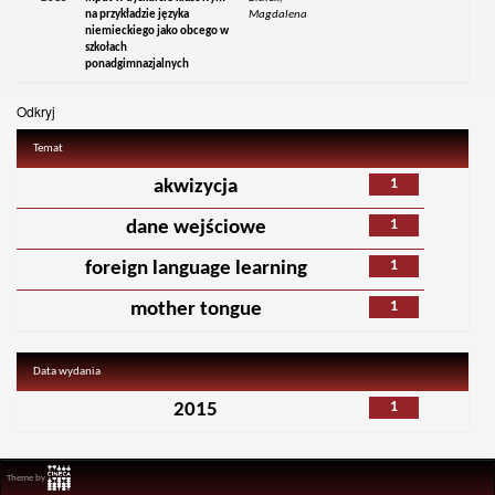
na przykładzie języka
Magdalena
niemieckiego jako obcego w
szkołach
ponadgimnazjalnych
Odkryj
Temat
1
akwizycja
1
dane wejściowe
1
foreign language learning
1
mother tongue
Data wydania
1
2015
Theme by