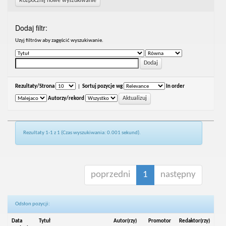
Rozpocznij nowe wyszukiwanie
Dodaj filtr:
Uzyj filtrów aby zagęścić wyszukiwanie.
Rezultaty/Strona
|
Sortuj pozycje wg
In order
Autorzy/rekord
Rezultaty 1-1 z 1 (Czas wyszukiwania: 0.001 sekund).
poprzedni
1
następny
Odsłon pozycji:
Data
Tytuł
Autor(rzy)
Promotor
Redaktor(rzy)