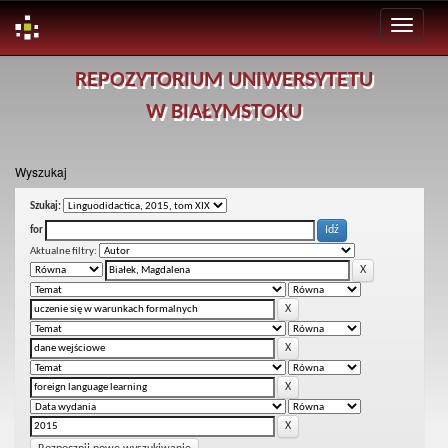
Skip
REPOZYTORIUM UNIWERSYTETU
navigation
W BIAŁYMSTOKU
Wyszukaj
Szukaj:
for
Aktualne filtry: