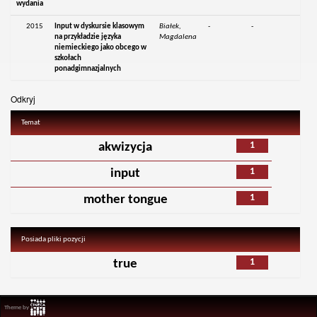
wydania
2015
Input w dyskursie klasowym
Białek,
-
-
na przykładzie języka
Magdalena
niemieckiego jako obcego w
szkołach
ponadgimnazjalnych
Odkryj
Temat
1
akwizycja
1
input
1
mother tongue
Posiada pliki pozycji
1
true
Theme by