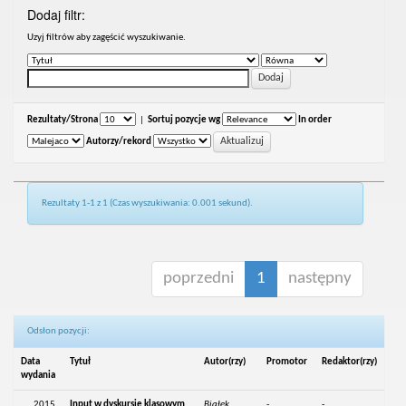
Dodaj filtr:
Uzyj filtrów aby zagęścić wyszukiwanie.
Rezultaty/Strona
|
Sortuj pozycje wg
In order
Autorzy/rekord
Rezultaty 1-1 z 1 (Czas wyszukiwania: 0.001 sekund).
poprzedni
1
następny
Odsłon pozycji:
Data
Tytuł
Autor(rzy)
Promotor
Redaktor(rzy)
wydania
2015
Input w dyskursie klasowym
Białek,
-
-