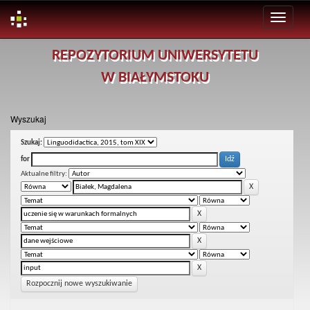
Skip
REPOZYTORIUM UNIWERSYTETU
navigation
W BIAŁYMSTOKU
Wyszukaj
Szukaj:
for
Aktualne filtry:
Rozpocznij nowe wyszukiwanie