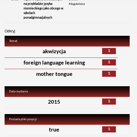
na przykładzie języka
Magdalena
niemieckiego jako obcego w
szkołach
ponadgimnazjalnych
Odkryj
Temat
1
akwizycja
1
foreign language learning
1
mother tongue
Data wydania
1
2015
Posiada pliki pozycji
1
true