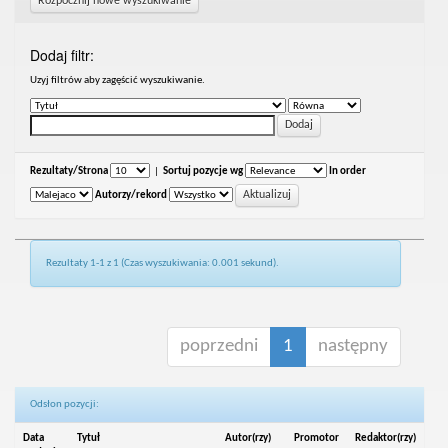
Rozpocznij nowe wyszukiwanie
Dodaj filtr:
Uzyj filtrów aby zagęścić wyszukiwanie.
Rezultaty/Strona
|
Sortuj pozycje wg
In order
Autorzy/rekord
Rezultaty 1-1 z 1 (Czas wyszukiwania: 0.001 sekund).
poprzedni
1
następny
Odsłon pozycji:
Data
Tytuł
Autor(rzy)
Promotor
Redaktor(rzy)