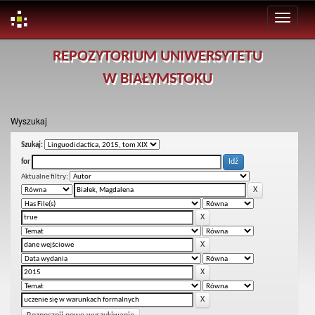
Skip
REPOZYTORIUM UNIWERSYTETU
navigation
W BIAŁYMSTOKU
Wyszukaj
Szukaj:
for
Aktualne filtry: