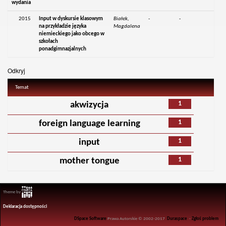
wydania
2015
Input w dyskursie klasowym
Białek,
-
-
na przykładzie języka
Magdalena
niemieckiego jako obcego w
szkołach
ponadgimnazjalnych
Odkryj
Temat
1
akwizycja
1
foreign language learning
1
input
1
mother tongue
Theme by
Deklaracja dostępności
DSpace Software
Prawa Autorskie © 2002-2017
Duraspace
-
Zgłoś problem