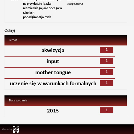
na przykładzie języka
Magdalena
niemieckiego jako obcego w
szkołach
ponadgimnazjalnych
Odkryj
Temat
1
akwizycja
1
input
1
mother tongue
1
uczenie się w warunkach formalnych
Data wydania
1
2015
Theme by