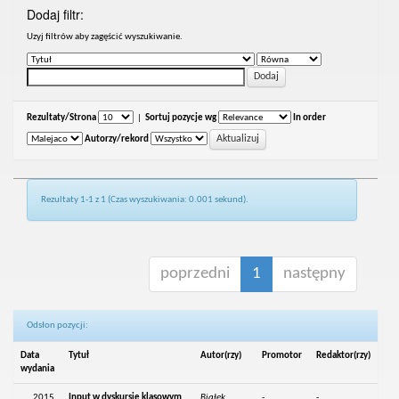
Dodaj filtr:
Uzyj filtrów aby zagęścić wyszukiwanie.
Rezultaty/Strona
|
Sortuj pozycje wg
In order
Autorzy/rekord
Rezultaty 1-1 z 1 (Czas wyszukiwania: 0.001 sekund).
poprzedni
1
następny
Odsłon pozycji:
Data
Tytuł
Autor(rzy)
Promotor
Redaktor(rzy)
wydania
2015
Input w dyskursie klasowym
Białek,
-
-