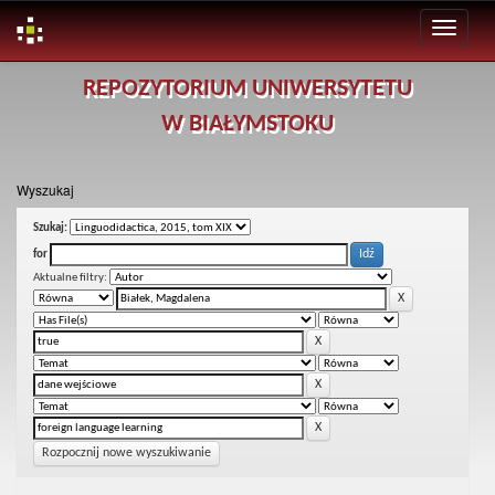
Skip
REPOZYTORIUM UNIWERSYTETU
navigation
W BIAŁYMSTOKU
Wyszukaj
Szukaj:
for
Aktualne filtry:
Rozpocznij nowe wyszukiwanie