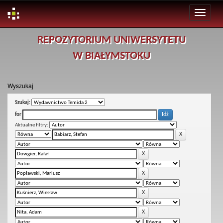
Skip
REPOZYTORIUM UNIWERSYTETU
navigation
W BIAŁYMSTOKU
Wyszukaj
Szukaj:
for
Aktualne filtry: