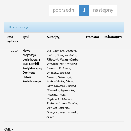
poprzedni
1
następny
Odsłon pozycji:
Data
Tytuł
Autor(rzy)
Promotor
Redaktor(rzy)
wydania
2017
Nowa
Etel, Leonard; Babiarz,
-
-
ordynacja
Stefan; Dowgier, Rafał;
podatkowa: z
Filipczyk, Hanna; Gurba,
prac Komisji
Włodzimierz; Krawczyk,
Kodyfikacyjnej
Ireneusz; Kuśnierz,
Ogólnego
Wiesław; Łoboda,
Prawa
Marcin; Nikończyk,
Podatkowego
Andrzej; Nita, Adam;
Ogrodowczyk, Bożena;
Olesińska, Agnieszka;
Pietrasz, Piotr;
Popławski, Mariusz;
Rudowski, Jan; Strzelec,
Dariusz; Taborski,
Grzegorz; Zajączkowski,
Artur
Odkryj