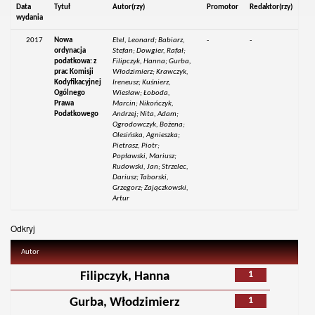
Data
Tytuł
Autor(rzy)
Promotor
Redaktor(rzy)
wydania
2017
Nowa
Etel, Leonard; Babiarz,
-
-
ordynacja
Stefan; Dowgier, Rafał;
podatkowa: z
Filipczyk, Hanna; Gurba,
prac Komisji
Włodzimierz; Krawczyk,
Kodyfikacyjnej
Ireneusz; Kuśnierz,
Ogólnego
Wiesław; Łoboda,
Prawa
Marcin; Nikończyk,
Podatkowego
Andrzej; Nita, Adam;
Ogrodowczyk, Bożena;
Olesińska, Agnieszka;
Pietrasz, Piotr;
Popławski, Mariusz;
Rudowski, Jan; Strzelec,
Dariusz; Taborski,
Grzegorz; Zajączkowski,
Artur
Odkryj
Autor
1
Filipczyk, Hanna
1
Gurba, Włodzimierz