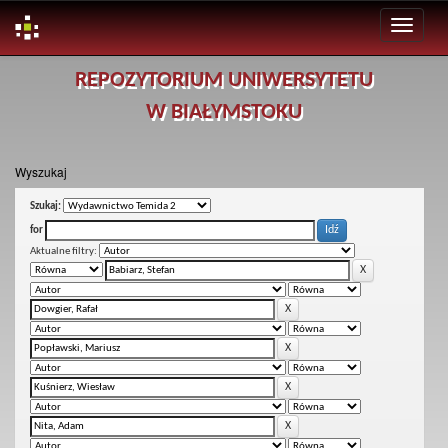
Skip
REPOZYTORIUM UNIWERSYTETU
navigation
W BIAŁYMSTOKU
Wyszukaj
Szukaj:
for
Aktualne filtry: