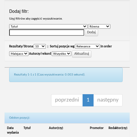
Dodaj filtr:
Uzyj filtrów aby zagęścić wyszukiwanie.
Rezultaty/Strona
|
Sortuj pozycje wg
In order
Autorzy/rekord
Rezultaty 1-1 z 1 (Czas wyszukiwania: 0.003 sekund).
poprzedni
1
następny
Odsłon pozycji:
Data
Tytuł
Autor(rzy)
Promotor
Redaktor(rzy)
wydania