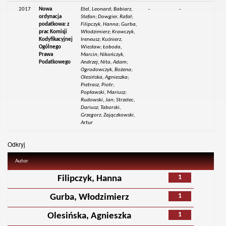
2017
Nowa
Etel, Leonard; Babiarz,
-
-
ordynacja
Stefan; Dowgier, Rafał;
podatkowa: z
Filipczyk, Hanna; Gurba,
prac Komisji
Włodzimierz; Krawczyk,
Kodyfikacyjnej
Ireneusz; Kuśnierz,
Ogólnego
Wiesław; Łoboda,
Prawa
Marcin; Nikończyk,
Podatkowego
Andrzej; Nita, Adam;
Ogrodowczyk, Bożena;
Olesińska, Agnieszka;
Pietrasz, Piotr;
Popławski, Mariusz;
Rudowski, Jan; Strzelec,
Dariusz; Taborski,
Grzegorz; Zajączkowski,
Artur
Odkryj
Autor
1
Filipczyk, Hanna
1
Gurba, Włodzimierz
1
Olesińska, Agnieszka