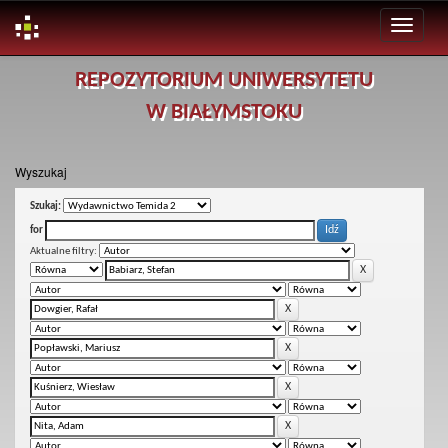
Skip
REPOZYTORIUM UNIWERSYTETU
navigation
W BIAŁYMSTOKU
Wyszukaj
Szukaj:
for
Aktualne filtry: