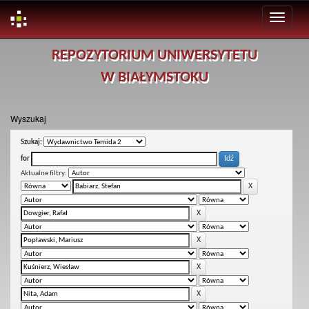
Skip
REPOZYTORIUM UNIWERSYTETU
navigation
W BIAŁYMSTOKU
Wyszukaj
Szukaj:
for
Aktualne filtry: