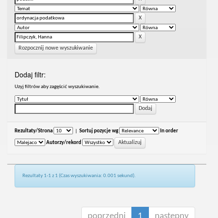
Rozpocznij nowe wyszukiwanie
Dodaj filtr:
Uzyj filtrów aby zagęścić wyszukiwanie.
Rezultaty/Strona
|
Sortuj pozycje wg
In order
Autorzy/rekord
Rezultaty 1-1 z 1 (Czas wyszukiwania: 0.001 sekund).
poprzedni
1
następny