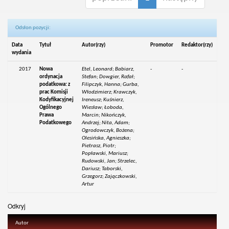
Odsłon pozycji:
Data
Tytuł
Autor(rzy)
Promotor
Redaktor(rzy)
wydania
2017
Nowa
Etel, Leonard; Babiarz,
-
-
ordynacja
Stefan; Dowgier, Rafał;
podatkowa: z
Filipczyk, Hanna; Gurba,
prac Komisji
Włodzimierz; Krawczyk,
Kodyfikacyjnej
Ireneusz; Kuśnierz,
Ogólnego
Wiesław; Łoboda,
Prawa
Marcin; Nikończyk,
Podatkowego
Andrzej; Nita, Adam;
Ogrodowczyk, Bożena;
Olesińska, Agnieszka;
Pietrasz, Piotr;
Popławski, Mariusz;
Rudowski, Jan; Strzelec,
Dariusz; Taborski,
Grzegorz; Zajączkowski,
Artur
Odkryj
Autor