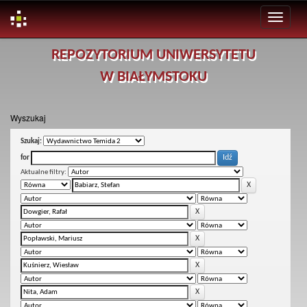
Skip
REPOZYTORIUM UNIWERSYTETU
navigation
W BIAŁYMSTOKU
Wyszukaj
Szukaj:
for
Aktualne filtry: