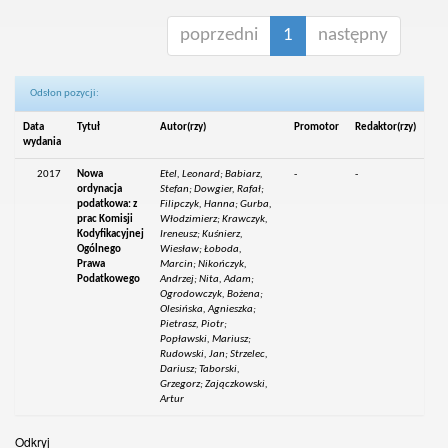
poprzedni
1
następny
Odsłon pozycji:
Data
Tytuł
Autor(rzy)
Promotor
Redaktor(rzy)
wydania
2017
Nowa
Etel, Leonard; Babiarz,
-
-
ordynacja
Stefan; Dowgier, Rafał;
podatkowa: z
Filipczyk, Hanna; Gurba,
prac Komisji
Włodzimierz; Krawczyk,
Kodyfikacyjnej
Ireneusz; Kuśnierz,
Ogólnego
Wiesław; Łoboda,
Prawa
Marcin; Nikończyk,
Podatkowego
Andrzej; Nita, Adam;
Ogrodowczyk, Bożena;
Olesińska, Agnieszka;
Pietrasz, Piotr;
Popławski, Mariusz;
Rudowski, Jan; Strzelec,
Dariusz; Taborski,
Grzegorz; Zajączkowski,
Artur
Odkryj