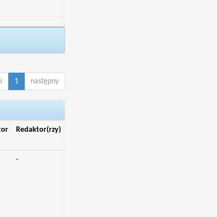
i
1
następny
tor
Redaktor(rzy)
-