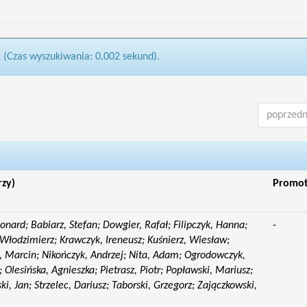
1 (Czas wyszukiwania: 0.002 sekund).
poprzedn
rzy)
Promo
eonard; Babiarz, Stefan; Dowgier, Rafał; Filipczyk, Hanna;
-
Włodzimierz; Krawczyk, Ireneusz; Kuśnierz, Wiesław;
 Marcin; Nikończyk, Andrzej; Nita, Adam; Ogrodowczyk,
 Olesińska, Agnieszka; Pietrasz, Piotr; Popławski, Mariusz;
i, Jan; Strzelec, Dariusz; Taborski, Grzegorz; Zajączkowski,