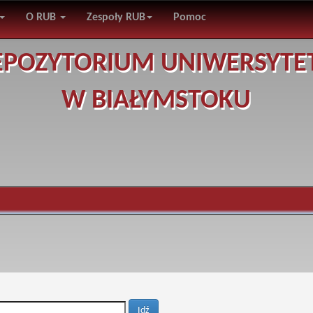
O RUB
Zespoły RUB
Pomoc
EPOZYTORIUM UNIWERSYTE
W BIAŁYMSTOKU