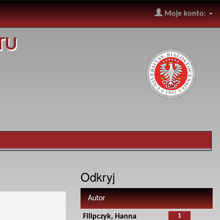
Moje konto:
TU
Odkryj
Autor
1
Filipczyk, Hanna