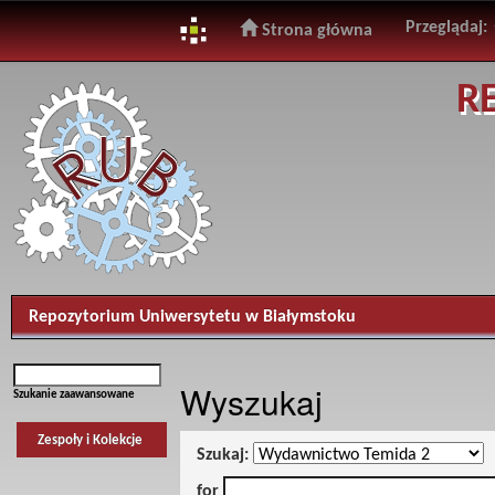
Przeglądaj:
Strona główna
Skip
R
navigation
Repozytorium Uniwersytetu w Białymstoku
Wyszukaj
Szukanie zaawansowane
Zespoły i Kolekcje
Szukaj:
for