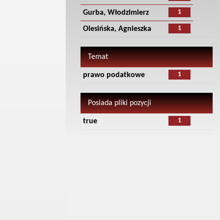
1
Gurba, Włodzimierz
1
Olesińska, Agnieszka
Temat
1
prawo podatkowe
Posiada pliki pozycji
1
true