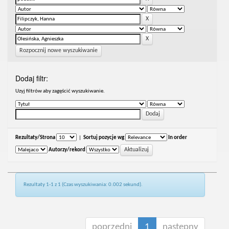
Rozpocznij nowe wyszukiwanie
Dodaj filtr:
Uzyj filtrów aby zagęścić wyszukiwanie.
Rezultaty/Strona
|
Sortuj pozycje wg
In order
Autorzy/rekord
Rezultaty 1-1 z 1 (Czas wyszukiwania: 0.002 sekund).
poprzedni
1
następny