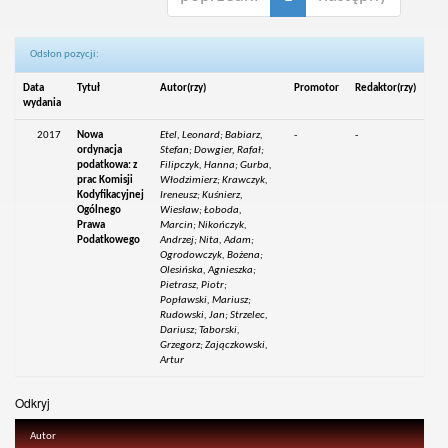
Odsłon pozycji:
Data
Tytuł
Autor(rzy)
Promotor
Redaktor(rzy)
wydania
2017
Nowa
Etel, Leonard; Babiarz,
-
-
ordynacja
Stefan; Dowgier, Rafał;
podatkowa: z
Filipczyk, Hanna; Gurba,
prac Komisji
Włodzimierz; Krawczyk,
Kodyfikacyjnej
Ireneusz; Kuśnierz,
Ogólnego
Wiesław; Łoboda,
Prawa
Marcin; Nikończyk,
Podatkowego
Andrzej; Nita, Adam;
Ogrodowczyk, Bożena;
Olesińska, Agnieszka;
Pietrasz, Piotr;
Popławski, Mariusz;
Rudowski, Jan; Strzelec,
Dariusz; Taborski,
Grzegorz; Zajączkowski,
Artur
Odkryj
Autor