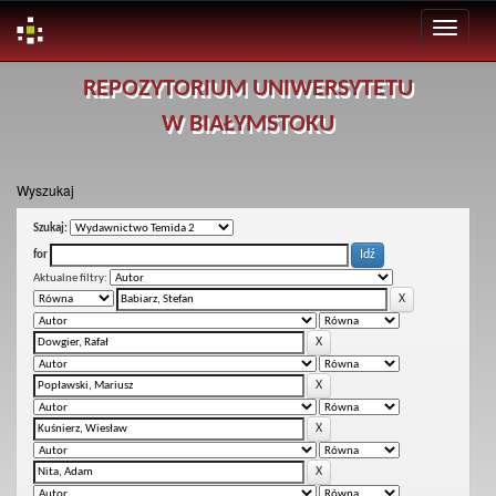
Skip
REPOZYTORIUM UNIWERSYTETU
navigation
W BIAŁYMSTOKU
Wyszukaj
Szukaj:
for
Aktualne filtry: