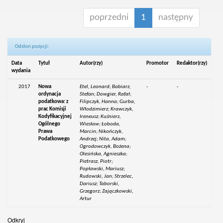
poprzedni
1
następny
Odsłon pozycji:
Data
Tytuł
Autor(rzy)
Promotor
Redaktor(rzy)
wydania
2017
Nowa
Etel, Leonard; Babiarz,
-
-
ordynacja
Stefan; Dowgier, Rafał;
podatkowa: z
Filipczyk, Hanna; Gurba,
prac Komisji
Włodzimierz; Krawczyk,
Kodyfikacyjnej
Ireneusz; Kuśnierz,
Ogólnego
Wiesław; Łoboda,
Prawa
Marcin; Nikończyk,
Podatkowego
Andrzej; Nita, Adam;
Ogrodowczyk, Bożena;
Olesińska, Agnieszka;
Pietrasz, Piotr;
Popławski, Mariusz;
Rudowski, Jan; Strzelec,
Dariusz; Taborski,
Grzegorz; Zajączkowski,
Artur
Odkryj