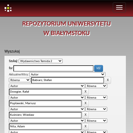
Skip
REPOZYTORIUM UNIWERSYTETU
navigation
W BIAŁYMSTOKU
Wyszukaj
Szukaj:
for
Aktualne filtry: