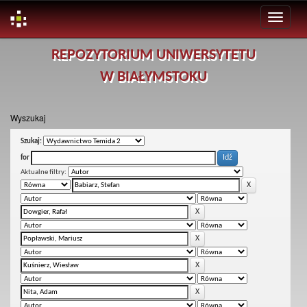
Skip
REPOZYTORIUM UNIWERSYTETU
navigation
W BIAŁYMSTOKU
Wyszukaj
Szukaj:
for
Aktualne filtry: