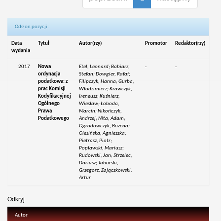
Odsłon pozycji:
Data
Tytuł
Autor(rzy)
Promotor
Redaktor(rzy)
wydania
2017
Nowa
Etel, Leonard; Babiarz,
-
-
ordynacja
Stefan; Dowgier, Rafał;
podatkowa: z
Filipczyk, Hanna; Gurba,
prac Komisji
Włodzimierz; Krawczyk,
Kodyfikacyjnej
Ireneusz; Kuśnierz,
Ogólnego
Wiesław; Łoboda,
Prawa
Marcin; Nikończyk,
Podatkowego
Andrzej; Nita, Adam;
Ogrodowczyk, Bożena;
Olesińska, Agnieszka;
Pietrasz, Piotr;
Popławski, Mariusz;
Rudowski, Jan; Strzelec,
Dariusz; Taborski,
Grzegorz; Zajączkowski,
Artur
Odkryj
Autor