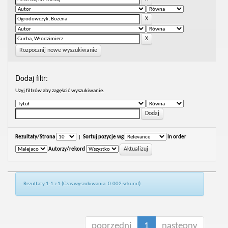
Rozpocznij nowe wyszukiwanie
Dodaj filtr:
Uzyj filtrów aby zagęścić wyszukiwanie.
Rezultaty/Strona
|
Sortuj pozycje wg
In order
Autorzy/rekord
Rezultaty 1-1 z 1 (Czas wyszukiwania: 0.002 sekund).
poprzedni
1
następny