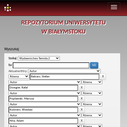
Skip
REPOZYTORIUM UNIWERSYTETU
navigation
W BIAŁYMSTOKU
Wyszukaj
Szukaj:
for
Aktualne filtry: