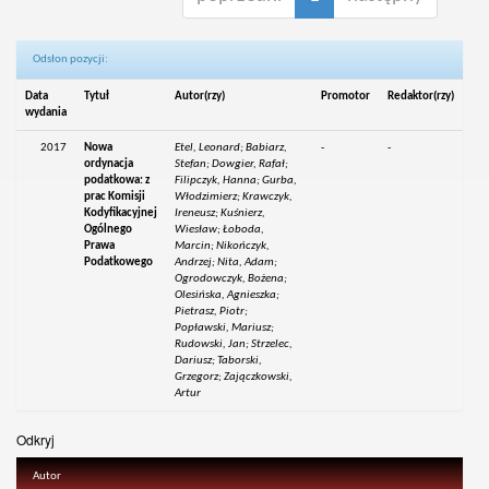
Odsłon pozycji:
Data
Tytuł
Autor(rzy)
Promotor
Redaktor(rzy)
wydania
2017
Nowa
Etel, Leonard; Babiarz,
-
-
ordynacja
Stefan; Dowgier, Rafał;
podatkowa: z
Filipczyk, Hanna; Gurba,
prac Komisji
Włodzimierz; Krawczyk,
Kodyfikacyjnej
Ireneusz; Kuśnierz,
Ogólnego
Wiesław; Łoboda,
Prawa
Marcin; Nikończyk,
Podatkowego
Andrzej; Nita, Adam;
Ogrodowczyk, Bożena;
Olesińska, Agnieszka;
Pietrasz, Piotr;
Popławski, Mariusz;
Rudowski, Jan; Strzelec,
Dariusz; Taborski,
Grzegorz; Zajączkowski,
Artur
Odkryj
Autor