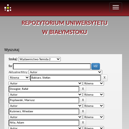
Skip
REPOZYTORIUM UNIWERSYTETU
navigation
W BIAŁYMSTOKU
Wyszukaj
Szukaj:
for
Aktualne filtry: