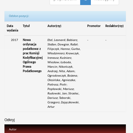
Odsłon pozycji:
Data
Tytuł
Autor(rzy)
Promotor
Redaktor(rzy)
wydania
2017
Nowa
Etel, Leonard; Babiarz,
-
-
ordynacja
Stefan; Dowgier, Rafał;
podatkowa: z
Filipczyk, Hanna; Gurba,
prac Komisji
Włodzimierz; Krawczyk,
Kodyfikacyjnej
Ireneusz; Kuśnierz,
Ogólnego
Wiesław; Łoboda,
Prawa
Marcin; Nikończyk,
Podatkowego
Andrzej; Nita, Adam;
Ogrodowczyk, Bożena;
Olesińska, Agnieszka;
Pietrasz, Piotr;
Popławski, Mariusz;
Rudowski, Jan; Strzelec,
Dariusz; Taborski,
Grzegorz; Zajączkowski,
Artur
Odkryj
Autor