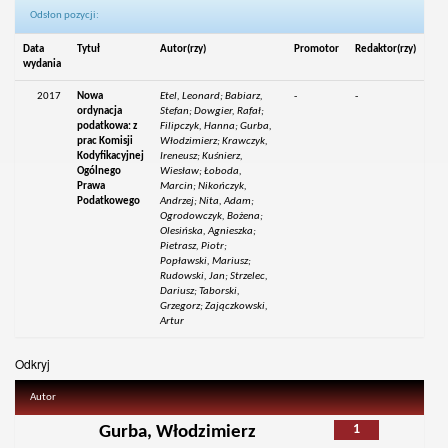
Odsłon pozycji:
Data
Tytuł
Autor(rzy)
Promotor
Redaktor(rzy)
wydania
2017
Nowa
Etel, Leonard; Babiarz,
-
-
ordynacja
Stefan; Dowgier, Rafał;
podatkowa: z
Filipczyk, Hanna; Gurba,
prac Komisji
Włodzimierz; Krawczyk,
Kodyfikacyjnej
Ireneusz; Kuśnierz,
Ogólnego
Wiesław; Łoboda,
Prawa
Marcin; Nikończyk,
Podatkowego
Andrzej; Nita, Adam;
Ogrodowczyk, Bożena;
Olesińska, Agnieszka;
Pietrasz, Piotr;
Popławski, Mariusz;
Rudowski, Jan; Strzelec,
Dariusz; Taborski,
Grzegorz; Zajączkowski,
Artur
Odkryj
Autor
1
Gurba, Włodzimierz