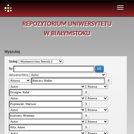
Skip
REPOZYTORIUM UNIWERSYTETU
navigation
W BIAŁYMSTOKU
Wyszukaj
Szukaj:
for
Aktualne filtry: